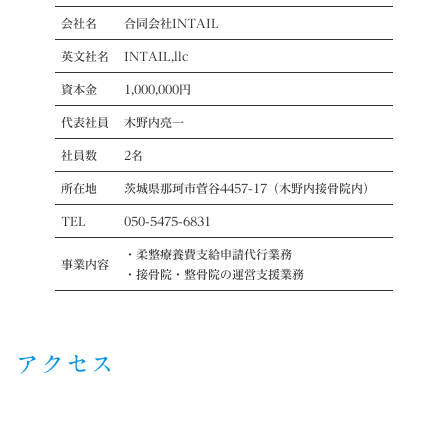
会社名
合同会社INTAIL
英文社名
INTAIL,llc
資本金
1,000,000円
代表社員
木野内亮一
社員数
2名
所在地
茨城県那珂市菅谷4457-17（木野内接骨院内）
TEL
050-5475-6831
・柔整療養費支給申請代行業務
事業内容
・接骨院・整骨院の運営支援業務
アクセス