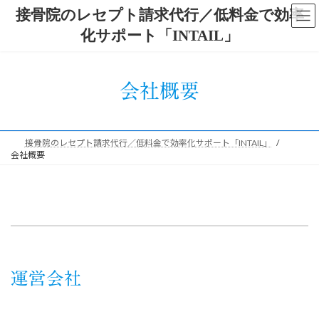
コ
ナ
接骨院のレセプト請求代行／低料金で効率
ン
ビ
化サポート「INTAIL」
テ
ゲ
ン
ー
ツ
シ
へ
ョ
会社概要
ス
ン
キ
に
ッ
移
プ
動
接骨院のレセプト請求代行／低料金で効率化サポート「INTAIL」
会社概要
運営会社