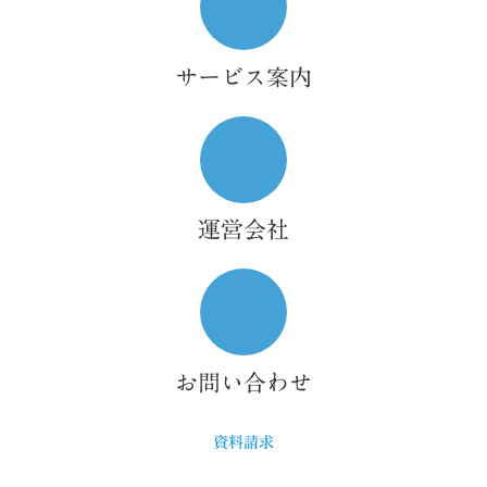
コ
ン
リ
ン
ク
サービス案内
ア
イ
コ
ン
リ
ン
ク
運営会社
ア
イ
コ
ン
リ
ン
ク
お問い合わせ
資料請求