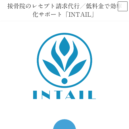
コ
ナ
接骨院のレセプト請求代行／低料金で効率
ン
ビ
化サポート「INTAIL」
テ
ゲ
ン
ー
ツ
シ
へ
ョ
ス
ン
キ
に
ッ
移
プ
動
ア
イ