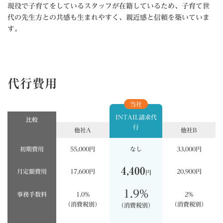
現役で子育てをしているスタッフが在籍しているため、子育て世
代の先生方との共感も生まれやすく、親近感と信頼を築いていま
す。
代行費用
当社
INTAIL請求代
比較
行
他社A
他社B
初期費用
55,000円
なし
33,000円
4,400
月定額費用
17,600円
20,900円
円
1.9%
事務手数料
1.0%
2%
（消費税別）
（消費税別）
（消費税別）